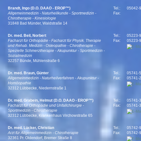
Brandt, Ingo (D.O. DAAO - EROP™)
Tel.:
05042-
Allgemeinmedizin - Naturheilkunde - Sportmedizin -
Fax:
Chirotherapie - Kinesiologie
31848 Bad Münder, Waldstraße 14
Dr. med. Beil, Norbert
Tel.:
05223-
Facharzt für Orthopädie - Facharzt für Physik. Therapie
Fax:
05223-
und Rehab. Medizin - Osteopathie - Chirotherapie -
Spezielle Schmerztherapie - Akupunktur - Sportmedizin -
Sozialmedizin
32257 Bünde, Mühlenstraße 6
Dr. med. Braun, Günter
Tel.:
05741-
Allgemeinmedizin - Naturheilverfahren - Akupunktur -
Fax:
05741-
Homöopathie
32312 Lübbecke, Niedernstraße 1
Dr. med. Grabein, Helmut (D.O. DAAO - EROP™)
Tel.:
05741-
Facharzt für Orthopädie und Unfallchirurgie -
Fax:
05741-
Sportmedizin - Chirotherapie
32312 Lübbecke, Krankenhaus Virchowstraße 65
Dr. med. Lücker, Christian
Tel.:
05742-
Arzt für Allgemeinmedizin - Chirotherapie
Fax:
05742-
32361 Pr. Oldendorf, Bremer Straße 8