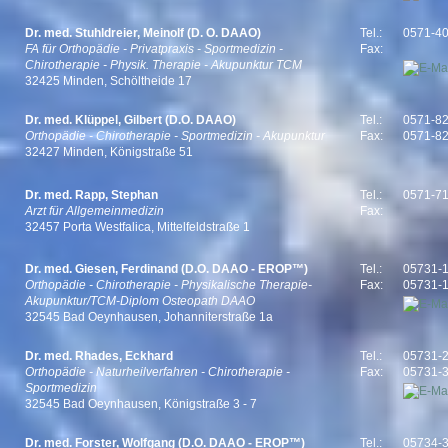
Dr. med. Stuhldreier, Meinolf (D. O. DAAO)
Tel.:
0571-4
FA für Orthopädie - Privatpraxis - Sportmedizin -
Fax:
Chirotherapie - Physik. Therapie - Akupunktur TCM
32425 Minden, Schöltheide 17
Dr. med. Klüppel, Gilbert (D.O. DAAO)
Tel.:
0571-8
Orthopädie - Chirotherapie - Sportmedizin - Akupunktur
Fax:
0571-8
32427 Minden, Königstraße 51
Dr. med. Rapp, Stephan
Tel.:
0571-7
Arzt für Allgemeinmedizin
Fax:
32457 Porta Westfalica, Mittelfeldstraße 1
Dr. med. Giesen, Ferdinand (D.O. DAAO - EROP™)
Tel.:
05731-
Orthopädie - Chirotherapie - Physikalische Therapie-
Fax:
05731-
Akupunktur/TCM-Diplom Osteopath DAAO
32545 Bad Oeynhausen, Johanniterstraße 1a
Dr. med. Rhades, Eckhard
Tel.:
05731-
Orthopädie - Naturheilverfahren - Chirotherapie -
Fax:
05731-
Sportmedizin
32545 Bad Oeynhausen, Königstraße 3 - 7
Dr. med. Forster, Wolfgang (D.O. DAAO - EROP™)
Tel.:
05734-