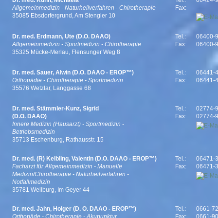
Allgemeinmedizin - Naturheilverfahren - Chirotherapie
Fax:
35085 Ebsdorfergrund, Am Stengler 10
Dr. med. Erdmann, Ute (D.O. DAAO)
Tel.:
06400-
Allgemeinmedizin - Sportmedizin - Chirotherapie
Fax:
06400-
35325 Mücke-Merlau, Flensunger Weg 8
Dr. med. Sauer, Alwin (D.O. DAAO - EROP™)
Tel.:
06441-
Orthopädie - Chirotherapie - Sportmedizin
Fax:
06441-
35576 Wetzlar, Langgasse 68
Dr. med. Stämmler-Kunz, Sigrid
Tel.:
02774-
(D.O. DAAO)
Fax:
02774-
Innere Medizin (Hausarzt) - Sportmedizin -
Betriebsmedizin
35713 Eschenburg, Rathausstr. 15
Dr. med. (R) Kelbling, Valentin (D.O. DAAO - EROP™)
Tel.:
06471-
Facharzt für Allgemeinmedizin - Manuelle
Fax:
06471-
Medizin/Chirotherapie - Naturheilverfahren -
Notfallmedizin
35781 Weilburg, Im Geyer 44
Dr. med. Jahn, Holger (D. O. DAAO - EROP™)
Tel.:
0661-7
Orthopäde - Chirotherapie - Akupunktur
Fax:
0661-9