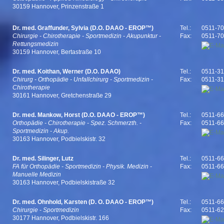
30159 Hannover, Prinzenstraße 1
Dr. med. Graffunder, Sylvia (D.O. DAAO - EROP™)
Tel.:
0511-7
Chirurgie - Chirotherapie - Sportmedizin - Akupunktur -
Fax:
0511-7
Rettungsmedizin
30159 Hannover, Bertastraße 10
Dr. med. Koithan, Werner (D.O. DAAO)
Tel.:
0511-3
Chirurg - Orthopädie - Unfallchirurg - Sportmedizin -
Fax:
0511-3
Chirotherapie
30161 Hannover, Gretchenstraße 29
Dr. med. Mankow, Horst (D.O. DAAO - EROP™)
Tel.:
0511-6
Orthopädie - Chirotherapie - Spez. Schmerzth. -
Fax:
0511-6
Sportmedizin - Akup.
30163 Hannover, Podbielskistr. 32
Dr. med. Silinger, Lutz
Tel.:
0511-6
FA für Orthopädie - Sportmedizin - Physik. Medizin -
Fax:
0511-6
Manuelle Medizin
30163 Hannover, Podbielskistraße 32
Dr. med. Ohnhold, Karsten (D. O. DAAO - EROP™)
Tel.:
0511-6
Chirurgie - Sportmedizin
Fax:
0511-6
30177 Hannover, Podbielskistr. 166