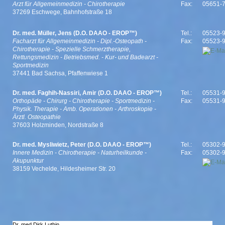
Arzt für Allgemeinmedizin - Chirotherapie
Fax:
05651-
37269 Eschwege, Bahnhofstraße 18
Dr. med. Müller, Jens (D.O. DAAO - EROP™)
Tel.:
05523-
Facharzt für Allgemeinmedizin - Dipl.-Osteopath -
Fax:
05523-
Chirotherapie - Spezielle Schmerztherapie,
Rettungsmedizin - Betriebsmed. - Kur- und Badearzt -
Sportmedizin
37441 Bad Sachsa, Pfaffenwiese 1
Dr. med. Faghih-Nassiri, Amir (D.O. DAAO - EROP™)
Tel.:
05531-
Orthopäde - Chirurg - Chirotherapie - Sportmedizin -
Fax:
05531-
Physik. Therapie - Amb. Operationen - Arthroskopie -
Ärztl. Osteopathie
37603 Holzminden, Nordstraße 8
Dr. med. Mysliwietz, Peter (D.O. DAAO - EROP™)
Tel.:
05302-
Innere Medizin - Chirotherapie - Naturheilkunde -
Fax:
05302-
Akupunktur
38159 Vechelde, Hildesheimer Str. 20
Dr. med Dirk Luthin