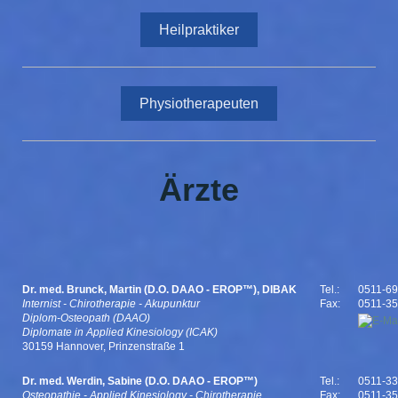
Heilpraktiker
Physiotherapeuten
Ärzte
Dr. med. Brunck, Martin (D.O. DAAO - EROP™), DIBAK
Tel.:
0511-6
Internist - Chirotherapie - Akupunktur
Fax:
0511-3
Diplom-Osteopath (DAAO)
Diplomate in Applied Kinesiology (ICAK)
30159 Hannover, Prinzenstraße 1
Dr. med. Werdin, Sabine (D.O. DAAO - EROP™)
Tel.:
0511-3
Osteopathie - Applied Kinesiology - Chirotherapie
Fax:
0511-3