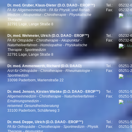
Dr. med. Gruber, Klaus-Dieter (D.O. DAAO - EROP™)
Tel.:
05232-
FA für Allgemeinmedizin - FA für Physik. und Rehab.
Fax:
05232-
Medizin - Akupunktur - Chirotherapie - Physikalische
Therapie
32791 Lage, Lange Straße 8
Dr, med. Wehmeier, Ulrich (D.O. DAAO - EROP™)
Tel.:
05232-
FA für Ortopädie - Chirotherapie - Akupunktur -
Fax:
05232-
Naturheilverfahren - Homöopathie - Physikalische
Therapie - Sportmedizin
32791 Lage, Lange Straße 8
Dr. med. Ammenwerth, Richard (D.O. DAAO)
Tel.:
05251-
Arzt für Orthopädie - Chirotherapie - Rheumatologie -
Fax:
05251-
Sportmedizin
33098 Paderborn, Marienstraße 22
Dr. med. Jensen, Kirsten Wiebke (D.O. DAAO - EROP™)
Tel.:
05251-
Allgemeinmedizin - Chirotherapie - Naturheilverfahren -
Fax:
05251-
Ernährungsmedizin -
reisemed. Gesundheitsberatung
33100 Paderborn, Schäferweg 3
Dr. med. Deppe, Ulrich (D.O. DAAO - EROP™)
Tel.:
05251-
FA für Orthopädie - Chirotherapie - Sportmedizin - Physik.
Fax:
05251-
Therapie - Akupunktur