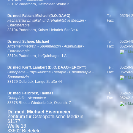
33102 Paderborn, Detmolder Straße 2
Dr. med. Fabian, Michael (D.O. DAAO)
Tel.:
05254-
Facharzt für physikal. und rehabilitative Medizin -
Fax:
Chirotherapie
33104 Paderborn, Kaiser-Heinrich-Straße 4
Dr. med. Scheer, Michael
Tel.:
05254-
Allgemeinmedizin - Sportmedizin - Akupunktur -
Fax:
05254-
Chirotherapie
33104 Paderborn, Im Quinhagen 1 A
Dr. med. Korff, Lambert (D. O. DAAO - EROP™)
Tel.:
05250-
Orthopädie - Physikalische Therapie - Chirotherapie -
Fax:
05250-
Sportmedizin
33129 Delbrück, Lange Straße 44
Dr. med. Fallbrock, Thomas
Tel.:
05242-
Orthopädie- Akupunktur
Fax:
05242-
33378 Rheda-Wiedenbrück, Ostenstr. 7
Dr. med. Michael Eisenmeier
Zentrum für Osteopathische Medizin Tel.
61177
Welle 18
33602 Bielefeld