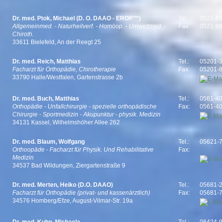
Dr. med. Ptok, Michael (D. O. DAAO - EROP™)
Tel.:
0521-83
Allgemeinmed. - Naturheilverf. - Homöop. - Umweltmed. -
Fax:
0521-9
Chiroth.
33611 Bielefeld, An der Reegt 25
Dr. med. Reich, Matthias
Tel.:
05201-
Facharzt für Orthopädie, Chirotherapie
Fax:
05201-
33790 Halle/Westfalen, Gartenstrasse 2b
Dr. med. Buch, Matthias
Tel.:
0561-4
Orthopädie - Unfallchirurgie - spezielle orthopädische
Fax:
0561-4
Chirurgie - Sportmedizin - Akupunktur - physik. Medizin
34131 Kassel, Wilhelmshöher Allee 262
Dr. med. Blaum, Wolfgang
Tel.:
05621-
Orthoopäde - Facharzt für Physik. Und Rehabilitative
Fax:
Medizin
34537 Bad Wildungen, Ziergartenstraße 9
Dr. med. Merten, Heiko (D.O. DAAO)
Tel.:
05681-
Facharzt für Orthopädie (privat- und kassenärztlich)
Fax:
05681-
34576 Homberg/Efze, August-Vilmar-Str. 19a
Dr. med. Kuhn, Michaela
Tel.:
06424-