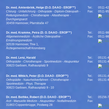
Dr. med. Amtenbrink, Helge (D.O. DAAO - EROP™)
Tel.:
0511-4
Chirurg - Unfallchirurg - Orthopäde - Diplom-Osteopath -
Fax:
0511-9
Rettungsmedizin - Chirotherapie - Atlastherapie -
Durchgangsarzt
30459 Hannover, Pfarrstraße 47
Dr. med. Kramme, Petra (D. O. DAAO - EROP™)
Tel.:
0511-9
Allgemeinmedizin - Ärztliche Osteopathie -
Fax:
0511-9
Ernährungsmedizin
30539 Hannover, Thie 1,
Ärztegemeinschaft Kronsberg
Dr. med. Lenz, Harald
Tel.:
05131-
Orthopädie - Chirotherapie - Sportmedizin - Akupunktur
Fax:
05131-
30823 Garbsen, Rathausplatz 9
Dr. med. Wittich, Peter (D.O. DAAO - EROP™)
Tel.:
05131-
Orthopädie - Naturheilverfahren - Chirotherapie -
Fax:
05131-
Sportmedizin - Phys. Therapie
30823 Garbsen, Rathausplatz 9 - 10
Dr. med. Bethke, Robert (D.O. DAAO - EROP™)
Tel.:
05156-
Arzt - Manuelle Medizin - Akupunktur - Notfallmedizin
Fax:
31863 Coppenbrügge, Postweg 28