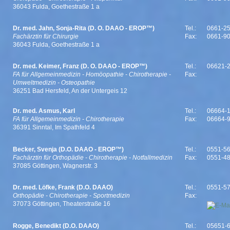
36043 Fulda, Goethestraße 1 a
Dr. med. Jahn, Sonja-Rita (D. O. DAAO - EROP™)
Tel.:
0661-2
Fachärztin für Chirurgie
Fax:
0661-9
36043 Fulda, Goethestraße 1 a
Dr. med. Keimer, Franz (D. O. DAAO - EROP™)
Tel.:
06621-
FA für Allgemeinmedizin - Homöopathie - Chirotherapie -
Fax:
Umweltmedizin - Osteopathie
36251 Bad Hersfeld, An der Untergeis 12
Dr. med. Asmus, Karl
Tel.:
06664-1
FA für Allgemeinmedizin - Chirotherapie
Fax:
06664-
36391 Sinntal, Im Spathfeld 4
Becker, Svenja (D.O. DAAO - EROP™)
Tel.:
0551-5
Fachärztin für Orthopädie - Chirotherapie - Notfallmedizin
Fax:
0551-4
37085 Göttingen, Wagnerstr. 3
Dr. med. Löfke, Frank (D.O. DAAO)
Tel.:
0551-5
Orthopädie - Chirotherapie - Sportmedizin
Fax:
37073 Göttingen, Theaterstraße 16
Rogge, Benedikt (D.O. DAAO)
Tel.:
05651-