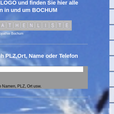
 LOGO und finden Sie hier alle
en in und um BOCHUM
opathie Bochum
ch PLZ,Ort, Name oder Telefon
h Namen, PLZ, Ort usw.