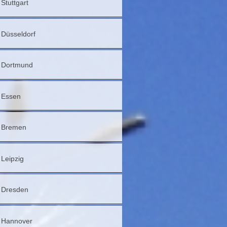
Stuttgart
Düsseldorf
Dortmund
Essen
Bremen
Leipzig
Dresden
Hannover