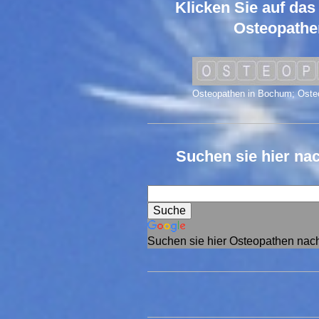
Klicken Sie auf das
Osteopath
Osteopathen in Bochum; Oste
Suchen sie hier na
Suchen sie hier Osteopathen nac