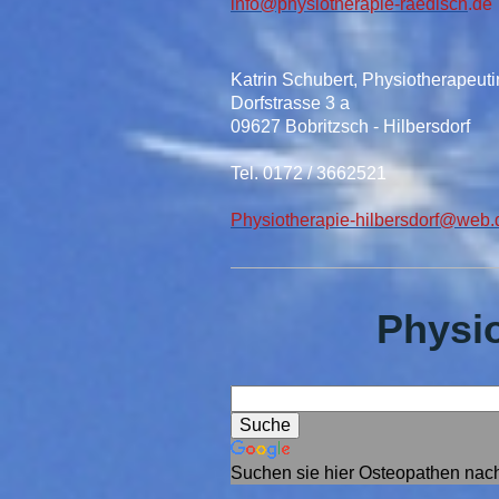
info@physiotherapie-raedisch
.de
Katrin Schubert, Physiotherapeuti
Dorfstrasse 3 a
09627 Bobritzsch - Hilbersdorf
Tel. 0172 / 3662521
Physiotherapie-hilbersdorf@web.
Physi
Suchen sie hier Osteopathen nac