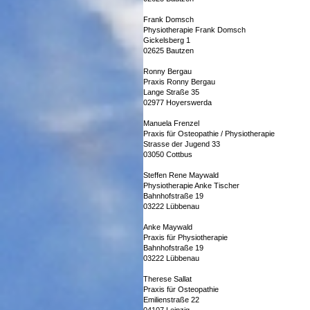
Frank Domsch
Physiotherapie Frank Domsch
Gickelsberg 1
02625 Bautzen
Ronny Bergau
Praxis Ronny Bergau
Lange Straße 35
02977 Hoyerswerda
Manuela Frenzel
Praxis für Osteopathie / Physiotherapie
Strasse der Jugend 33
03050 Cottbus
Steffen Rene Maywald
Physiotherapie Anke Tischer
Bahnhofstraße 19
03222 Lübbenau
Anke Maywald
Praxis für Physiotherapie
Bahnhofstraße 19
03222 Lübbenau
Therese Sallat
Praxis für Osteopathie
Emilienstraße 22