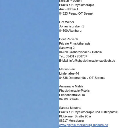
Kerstin Prösdorf
Praxis für Physiotherapie
Am Feldrain 1
04523 Pegau OT Seegel
Grit Weber
Johannisgraben 1
04600 Altenburg
Dorit Rädisch
Private Physiotherapie
Sandweg 2
04720 Großsteinbach / Döbeln
Tel.: 03431 / 706787
E-Mail: info@physiotherapie-raedisch.de
Marion Farr
Lindenallee 44
04838 Doberschütz / OT Sprotta
Annemarie Mahla
Physiotherapie-Praxis
Friedensstraße 10
04889 Schildau
Sandra Mosora
Praxis für Physiotherapie und Osteopathie
Klobikauer Straße 98 a
06217 Merseburg
www.physio-merseburg-mosora.de