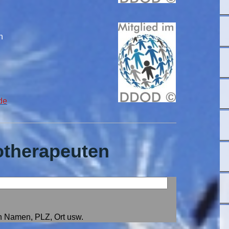
n
de
otherapeuten
h Namen, PLZ, Ort usw.