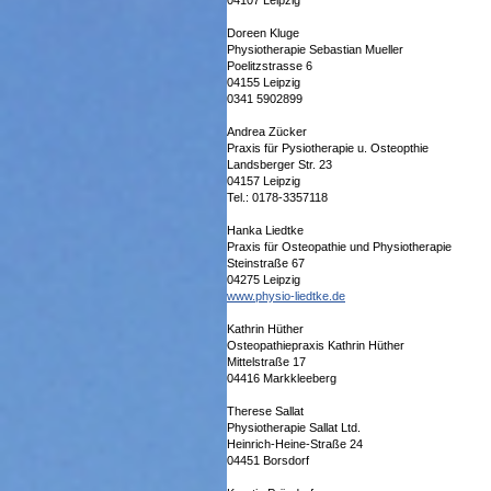
04107 Leipzig
Doreen Kluge
Physiotherapie Sebastian Mueller
Poelitzstrasse 6
04155 Leipzig
0341 5902899
Andrea Zücker
Praxis für Pysiotherapie u. Osteopthie
Landsberger Str. 23
04157 Leipzig
Tel.: 0178-3357118
Hanka Liedtke
Praxis für Osteopathie und Physiotherapie
Steinstraße 67
04275 Leipzig
www.physio-liedtke.de
Kathrin Hüther
Osteopathiepraxis Kathrin Hüther
Mittelstraße 17
04416 Markkleeberg
Therese Sallat
Physiotherapie Sallat Ltd.
Heinrich-Heine-Straße 24
04451 Borsdorf