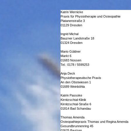
Katrin Wernicke
Praxis für Physiotherapie und Osteopathie
Platanenstraße 3
01129 Dresden
Ingrid Michal
Bauzner Landstraße 18
01324 Dresden
Mario Güldner
Markt 6
01683 Nossen
Tel.: 0178 / 5599253
Anja Deck
Physiotherapeutische Praxis
An den Obstwiesen 1
01689 Weinböhla
Katrin Passoke
Kirnitzschtal-Klinik
Kirnitzschtal-Straße 6
01814 Bad Schandau
Thomas Amenda
Osteopathiepraxis Thomas und Regina Amenda
Gesundbrunnenring 45
02625 Bautzen