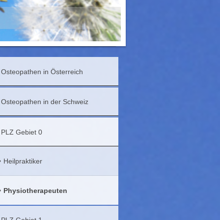
Osteopathen in Österreich
Osteopathen in der Schweiz
PLZ Gebiet 0
Heilpraktiker
Physiotherapeuten