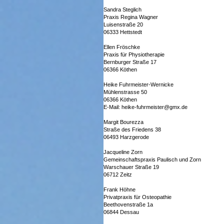
Sandra Steglich
Praxis Regina Wagner
Luisenstraße 20
06333 Hettstedt
Ellen Fröschke
Praxis für Physiotherapie
Bernburger Straße 17
06366 Köthen
Heike Fuhrmeister-Wernicke
Mühlenstrasse 50
06366 Köthen
E-Mail: heike-fuhrmeister@gmx.de
Margit Bourezza
Straße des Friedens 38
06493 Harzgerode
Jacqueline Zorn
Gemeinschaftspraxis Paulisch und Zorn
Warschauer Straße 19
06712 Zeitz
Frank Höhne
Privatpraxis für Osteopathie
Beethovenstraße 1a
06844 Dessau