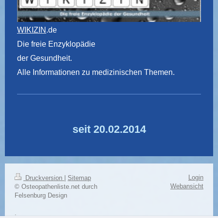
WIKIZIN
.de
Die freie Enzyklopädie
der Gesundheit.
Alle Informationen zu medizinischen Themen.
seit 20.02.2014
Login
Druckversion
|
Sitemap
Webansicht
© Osteopathenliste.net durch
Felsenburg Design
.