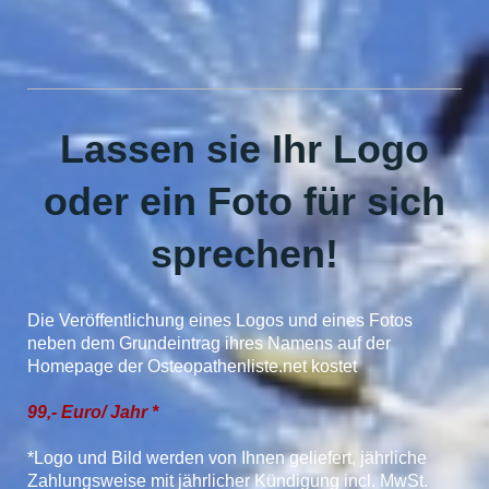
Lassen sie Ihr Logo
oder ein Foto für sich
sprechen!
Die Veröffentlichung eines Logos und eines Fotos
neben dem Grundeintrag ihres Namens auf der
Homepage der Osteopathenliste.net kostet
99,- Euro/ Jahr *
*Logo und Bild werden von Ihnen geliefert, jährliche
Zahlungsweise mit jährlicher Kündigung incl. MwSt.